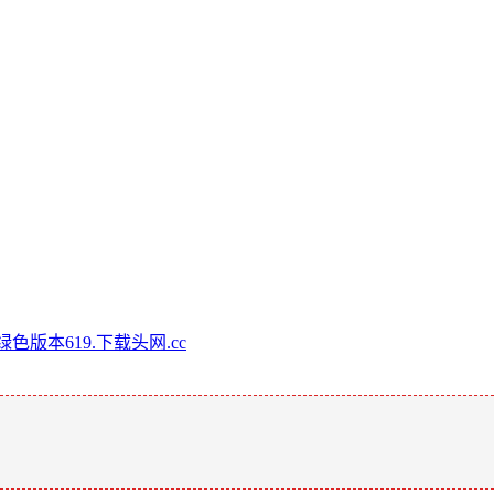
绿色版本619.下载头网.cc
。