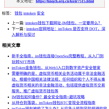
本文地址：
https://hnqch.org.cn/kuji/7515.html
标签：
钱包
imtoken
安全
上一篇:
imtoken钱包下载网址-IM钱包，一定要用么？
下一篇
:
imtoken官网地址：imToken 是否支持 DOT，深
入解析与探讨
相关文章
新手全指南，im钱包连接OpenSea完整教程，从入门到
玩转NFT市场
imToken金鱼钱包，从Web3入口到数字资产安全管家
需要明确的是，虚拟货币相关业务活动属于非法金融活
动，根据中国相关法律法规，任何组织和个人不得从事
虚拟货币相关的非法金融活动，包括提供虚拟货币交易
服务、推广虚拟货币钱包等
IM钱包如何备份？最全安全指南+避坑攻略
从持仓到落袋，imToken钱包BTC变现全流程指南
imToken钱包被偷了怎么办？从应急止损到风险规避的完